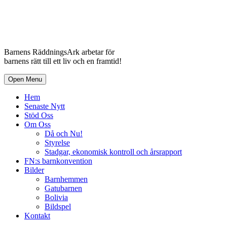
Barnens RäddningsArk arbetar för
barnens rätt till ett liv och en framtid!
Open Menu
Hem
Senaste Nytt
Stöd Oss
Om Oss
Då och Nu!
Styrelse
Stadgar, ekonomisk kontroll och årsrapport
FN:s barnkonvention
Bilder
Barnhemmen
Gatubarnen
Bolivia
Bildspel
Kontakt