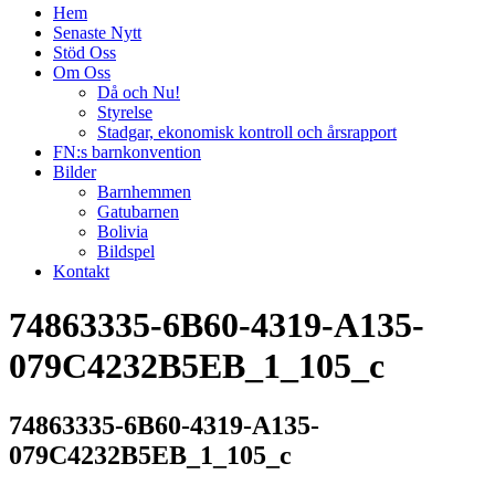
Hem
Senaste Nytt
Stöd Oss
Om Oss
Då och Nu!
Styrelse
Stadgar, ekonomisk kontroll och årsrapport
FN:s barnkonvention
Bilder
Barnhemmen
Gatubarnen
Bolivia
Bildspel
Kontakt
74863335-6B60-4319-A135-
079C4232B5EB_1_105_c
74863335-6B60-4319-A135-
079C4232B5EB_1_105_c