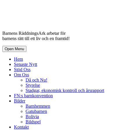
Barnens RäddningsArk arbetar för
barnens rätt till ett liv och en framtid!
Open Menu
Hem
Senaste Nytt
Stöd Oss
Om Oss
Då och Nu!
Styrelse
Stadgar, ekonomisk kontroll och årsrapport
FN:s barnkonvention
Bilder
Barnhemmen
Gatubarnen
Bolivia
Bildspel
Kontakt