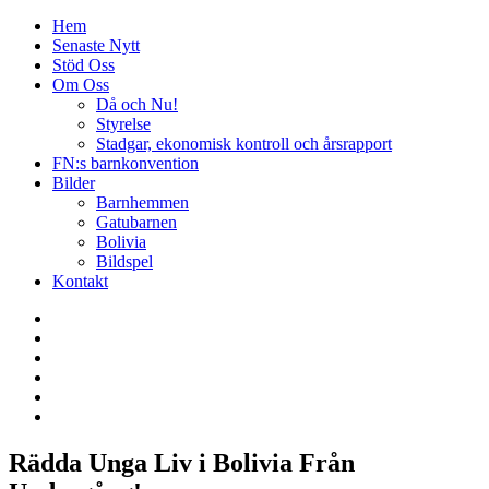
Hem
Senaste Nytt
Stöd Oss
Om Oss
Då och Nu!
Styrelse
Stadgar, ekonomisk kontroll och årsrapport
FN:s barnkonvention
Bilder
Barnhemmen
Gatubarnen
Bolivia
Bildspel
Kontakt
Rädda Unga Liv i Bolivia Från