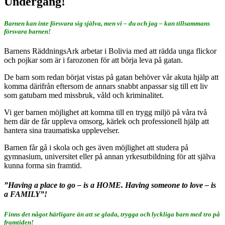
Undergång!
Barnen kan inte försvara sig själva, men vi – du och jag – kan tillsammans
försvara barnen!
Barnens RäddningsArk arbetar i Bolivia med att rädda unga flickor
och pojkar som är i farozonen för att börja leva på gatan.
De barn som redan börjat vistas på gatan behöver vår akuta hjälp att
komma därifrån eftersom de annars snabbt anpassar sig till ett liv
som gatubarn med missbruk, våld och kriminalitet.
Vi ger barnen möjlighet att komma till en trygg miljö på våra två
hem där de får uppleva omsorg, kärlek och professionell hjälp att
hantera sina traumatiska upplevelser.
Barnen får gå i skola och ges även möjlighet att studera på
gymnasium, universitet eller på annan yrkesutbildning för att själva
kunna forma sin framtid.
”Having a place to go – is a HOME. Having someone to love – is
a FAMILY”!
Finns det något härligare än att se glada, trygga och lyckliga barn med tro på
framtiden!