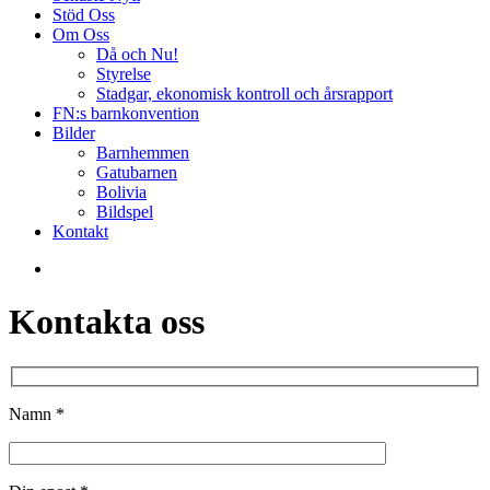
Stöd Oss
Om Oss
Då och Nu!
Styrelse
Stadgar, ekonomisk kontroll och årsrapport
FN:s barnkonvention
Bilder
Barnhemmen
Gatubarnen
Bolivia
Bildspel
Kontakt
Kontakta oss
Namn *