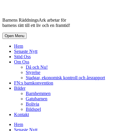
Barnens RäddningsArk arbetar för
barnens rätt till ett liv och en framtid!
Open Menu
Hem
Senaste Nytt
Stöd Oss
Om Oss
Då och Nu!
Styrelse
Stadgar, ekonomisk kontroll och årsrapport
FN:s barnkonvention
Bilder
Barnhemmen
Gatubarnen
Bolivia
Bildspel
Kontakt
Hem
Senaste Nytt