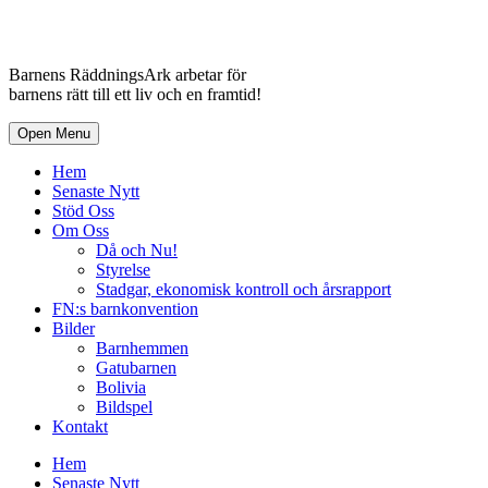
Barnens RäddningsArk arbetar för
barnens rätt till ett liv och en framtid!
Open Menu
Hem
Senaste Nytt
Stöd Oss
Om Oss
Då och Nu!
Styrelse
Stadgar, ekonomisk kontroll och årsrapport
FN:s barnkonvention
Bilder
Barnhemmen
Gatubarnen
Bolivia
Bildspel
Kontakt
Hem
Senaste Nytt