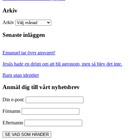
Arkiv
Arkiv
Senaste inläggen
Emanuel tar över ansvaret!
Jesús hade en dröm om att bli agronom, men så blev det inte.
Barn utan identitet
Anmäl dig till vårt nyhetsbrev
Din e-post:
Förnamn
Efternamn