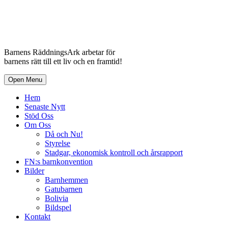
Barnens RäddningsArk arbetar för
barnens rätt till ett liv och en framtid!
Open Menu
Hem
Senaste Nytt
Stöd Oss
Om Oss
Då och Nu!
Styrelse
Stadgar, ekonomisk kontroll och årsrapport
FN:s barnkonvention
Bilder
Barnhemmen
Gatubarnen
Bolivia
Bildspel
Kontakt