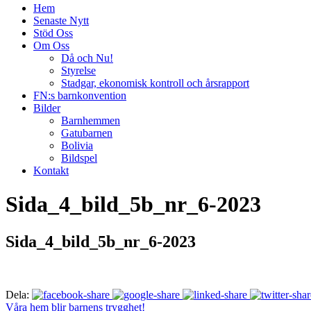
Hem
Senaste Nytt
Stöd Oss
Om Oss
Då och Nu!
Styrelse
Stadgar, ekonomisk kontroll och årsrapport
FN:s barnkonvention
Bilder
Barnhemmen
Gatubarnen
Bolivia
Bildspel
Kontakt
Sida_4_bild_5b_nr_6-2023
Sida_4_bild_5b_nr_6-2023
Dela:
Våra hem blir barnens trygghet!