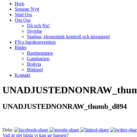
Hem
Senaste Nytt
Stöd Oss
Om Oss
Då och Nu!
Styrelse
Stadgar, ekonomisk kontroll och årsrapport
FN:s barnkonvention
Bilder
Barnhemmen
Gatubarnen
Bolivia
Bildspel
Kontakt
UNADJUSTEDNONRAW_thum
UNADJUSTEDNONRAW_thumb_d894
Dela:
Vad är det bästa vi kan ge barnen?