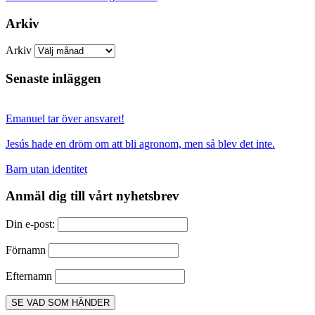
Arkiv
Arkiv
Senaste inläggen
Emanuel tar över ansvaret!
Jesús hade en dröm om att bli agronom, men så blev det inte.
Barn utan identitet
Anmäl dig till vårt nyhetsbrev
Din e-post:
Förnamn
Efternamn