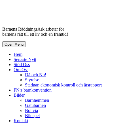
Barnens RäddningsArk arbetar för
barnens rätt till ett liv och en framtid!
Open Menu
Hem
Senaste Nytt
Stöd Oss
Om Oss
Då och Nu!
Styrelse
Stadgar, ekonomisk kontroll och årsrapport
FN:s barnkonvention
Bilder
Barnhemmen
Gatubarnen
Bolivia
Bildspel
Kontakt