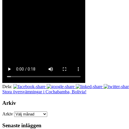
Dela:
Stora översvämningar i Cochabamba, Bolivia!
Arkiv
Arkiv
Senaste inläggen