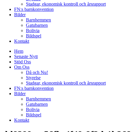
Stadgar, ekonomisk kontroll och årsrapport
FN:s barnkonvention
Bilder
Barnhemmen
Gatubarnen
Bolivia
Bildspel
Kontakt
Hem
Senaste Nytt
Stöd Oss
Om Oss
Då och Nu!
Styrelse
Stadgar, ekonomisk kontroll och årsrapport
FN:s barnkonvention
Bilder
Barnhemmen
Gatubarnen
Bolivia
Bildspel
Kontakt