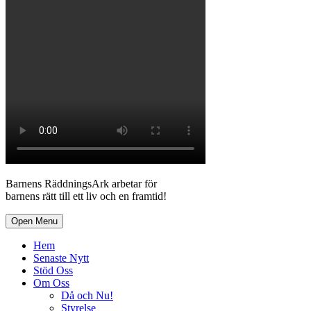
Barnens RäddningsArk arbetar för
barnens rätt till ett liv och en framtid!
Open Menu
Hem
Senaste Nytt
Stöd Oss
Om Oss
Då och Nu!
Styrelse