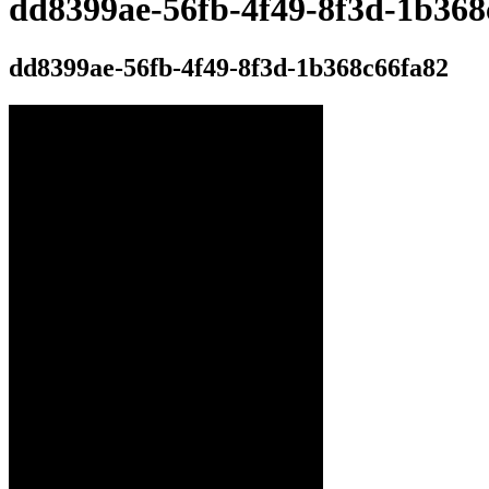
dd8399ae-56fb-4f49-8f3d-1b368
dd8399ae-56fb-4f49-8f3d-1b368c66fa82