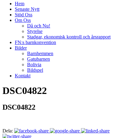
Hem
Senaste Nytt
Stöd Oss
Om Oss
Då och Nu!
Styrelse
Stadgar, ekonomisk kontroll och årsrapport
FN:s barnkonvention
Bilder
Barnhemmen
Gatubarnen
Bolivia
Bildspel
Kontakt
DSC04822
DSC04822
Dela: