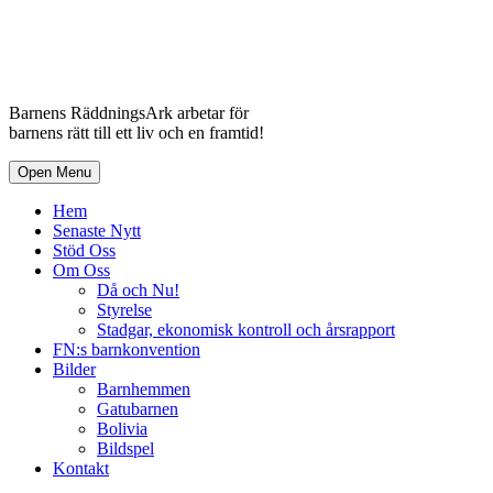
Barnens RäddningsArk arbetar för
barnens rätt till ett liv och en framtid!
Open Menu
Hem
Senaste Nytt
Stöd Oss
Om Oss
Då och Nu!
Styrelse
Stadgar, ekonomisk kontroll och årsrapport
FN:s barnkonvention
Bilder
Barnhemmen
Gatubarnen
Bolivia
Bildspel
Kontakt