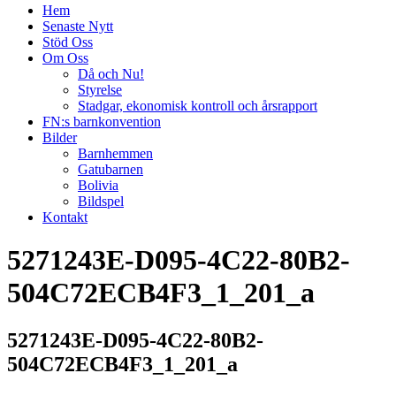
Hem
Senaste Nytt
Stöd Oss
Om Oss
Då och Nu!
Styrelse
Stadgar, ekonomisk kontroll och årsrapport
FN:s barnkonvention
Bilder
Barnhemmen
Gatubarnen
Bolivia
Bildspel
Kontakt
5271243E-D095-4C22-80B2-
504C72ECB4F3_1_201_a
5271243E-D095-4C22-80B2-
504C72ECB4F3_1_201_a