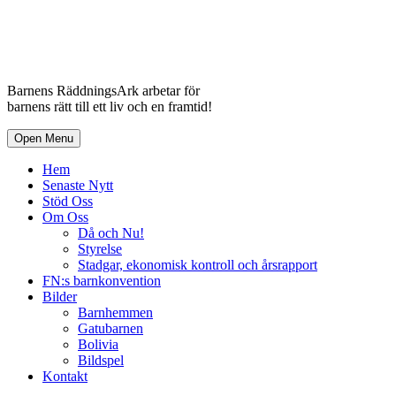
Barnens RäddningsArk arbetar för
barnens rätt till ett liv och en framtid!
Open Menu
Hem
Senaste Nytt
Stöd Oss
Om Oss
Då och Nu!
Styrelse
Stadgar, ekonomisk kontroll och årsrapport
FN:s barnkonvention
Bilder
Barnhemmen
Gatubarnen
Bolivia
Bildspel
Kontakt