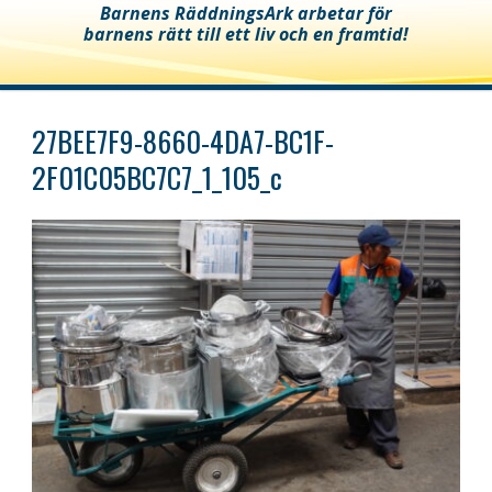
Barnens RäddningsArk arbetar för
barnens rätt till ett liv och en framtid!
27BEE7F9-8660-4DA7-BC1F-
2F01C05BC7C7_1_105_c