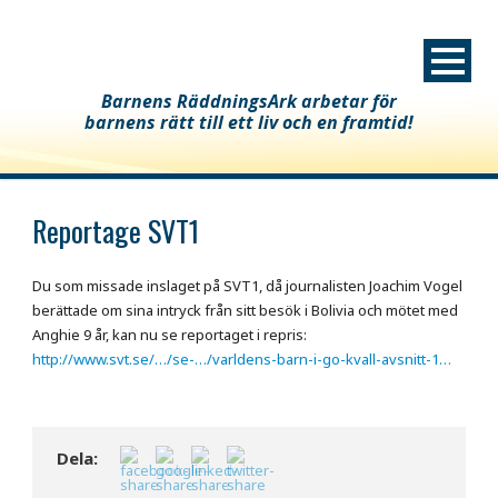
Barnens RäddningsArk arbetar för
barnens rätt till ett liv och en framtid!
Reportage SVT1
Du som missade inslaget på SVT1, då journalisten Joachim Vogel
berättade om sina intryck från sitt besök i Bolivia och mötet med
Anghie 9 år, kan nu se reportaget i repris:
http://www.svt.se/…/se-…/varldens-barn-i-go-kvall-avsnitt-1…
Dela: