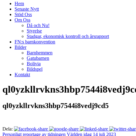
Hem
Senaste Nytt
Stöd Oss
Om Oss
Då och Nu!
Styrelse
Stadgar, ekonomisk kontroll och årsrapport
FN:s barnkonvention
Bilder
Barnhemmen
Gatubarnen
Bolivia
Bildspel
Kontakt
ql0yzkllrvkns3hbp7544i8vedj9c
ql0yzkllrvkns3hbp7544i8vedj9cd5
Dela:
Personligt reportage av tidningen Världen idag 14 juli 2023