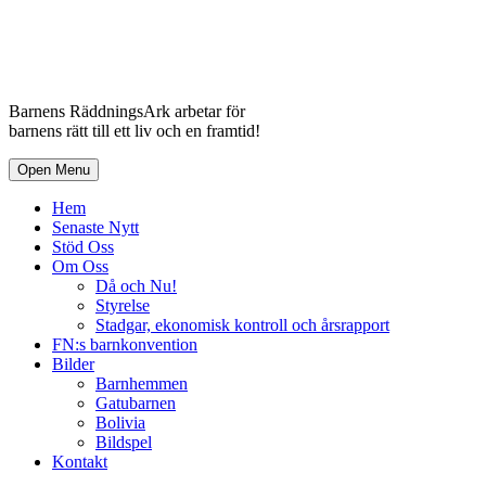
Barnens RäddningsArk arbetar för
barnens rätt till ett liv och en framtid!
Open Menu
Hem
Senaste Nytt
Stöd Oss
Om Oss
Då och Nu!
Styrelse
Stadgar, ekonomisk kontroll och årsrapport
FN:s barnkonvention
Bilder
Barnhemmen
Gatubarnen
Bolivia
Bildspel
Kontakt