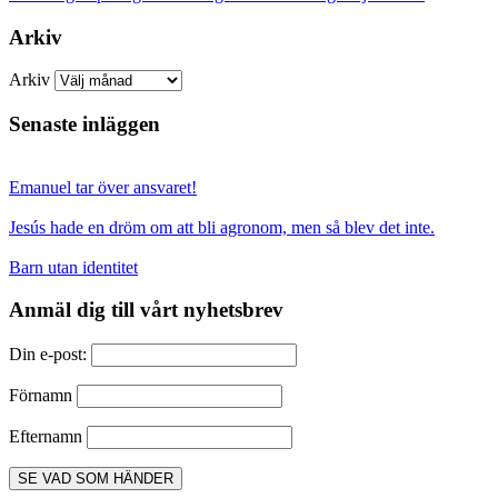
Arkiv
Arkiv
Senaste inläggen
Emanuel tar över ansvaret!
Jesús hade en dröm om att bli agronom, men så blev det inte.
Barn utan identitet
Anmäl dig till vårt nyhetsbrev
Din e-post:
Förnamn
Efternamn