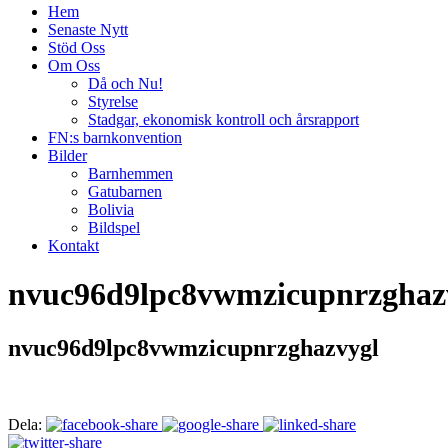
Hem
Senaste Nytt
Stöd Oss
Om Oss
Då och Nu!
Styrelse
Stadgar, ekonomisk kontroll och årsrapport
FN:s barnkonvention
Bilder
Barnhemmen
Gatubarnen
Bolivia
Bildspel
Kontakt
nvuc96d9lpc8vwmzicupnrzghaz
nvuc96d9lpc8vwmzicupnrzghazvygl
Dela: