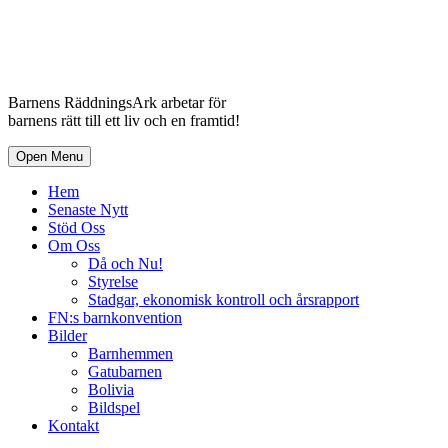
Barnens RäddningsArk arbetar för
barnens rätt till ett liv och en framtid!
Open Menu
Hem
Senaste Nytt
Stöd Oss
Om Oss
Då och Nu!
Styrelse
Stadgar, ekonomisk kontroll och årsrapport
FN:s barnkonvention
Bilder
Barnhemmen
Gatubarnen
Bolivia
Bildspel
Kontakt