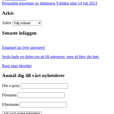
Personligt reportage av tidningen Världen idag 14 juli 2023
Arkiv
Arkiv
Senaste inläggen
Emanuel tar över ansvaret!
Jesús hade en dröm om att bli agronom, men så blev det inte.
Barn utan identitet
Anmäl dig till vårt nyhetsbrev
Din e-post:
Förnamn
Efternamn