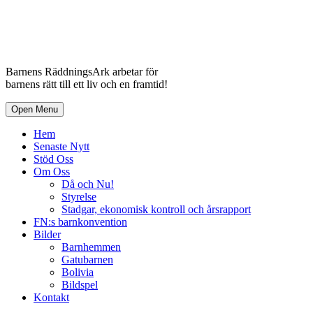
Barnens RäddningsArk arbetar för
barnens rätt till ett liv och en framtid!
Open Menu
Hem
Senaste Nytt
Stöd Oss
Om Oss
Då och Nu!
Styrelse
Stadgar, ekonomisk kontroll och årsrapport
FN:s barnkonvention
Bilder
Barnhemmen
Gatubarnen
Bolivia
Bildspel
Kontakt