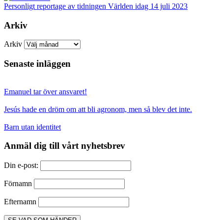
Personligt reportage av tidningen Världen idag 14 juli 2023
Arkiv
Arkiv
Senaste inläggen
Emanuel tar över ansvaret!
Jesús hade en dröm om att bli agronom, men så blev det inte.
Barn utan identitet
Anmäl dig till vårt nyhetsbrev
Din e-post:
Förnamn
Efternamn