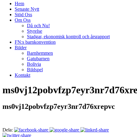
Hem
Senaste Nytt
Stöd Oss
Om Oss
Då och Nu!
Styrelse
Stadgar, ekonomisk kontroll och årsrapport
FN:s barnkonvention
Bilder
Barnhemmen
Gatubarnen
Bolivia
Bildspel
Kontakt
ms0vj12pobvfzp7eyr3nr7d76xr
ms0vj12pobvfzp7eyr3nr7d76xrepvc
Dela: