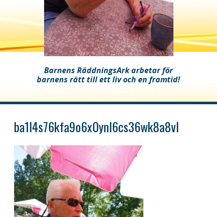
Barnens RäddningsArk arbetar för
barnens rätt till ett liv och en framtid!
ba1l4s76kfa9o6x0ynl6cs36wk8a8vl