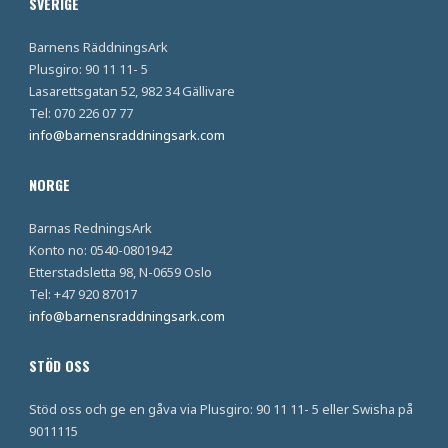
SVERIGE
Barnens RäddningsArk
Plusgiro: 90 11 11- 5
Lasarettsgatan 52, 982 34 Gällivare
Tel: 070 226 07 77
info@barnensraddningsark.com
NORGE
Barnas RedningsArk
Konto no: 0540-0801942
Etterstadsletta 98, N-0659 Oslo
Tel: +47 920 87017
info@barnensraddningsark.com
STÖD OSS
Stöd oss och ge en gåva via Plusgiro: 90 11 11- 5 eller Swisha på
9011115