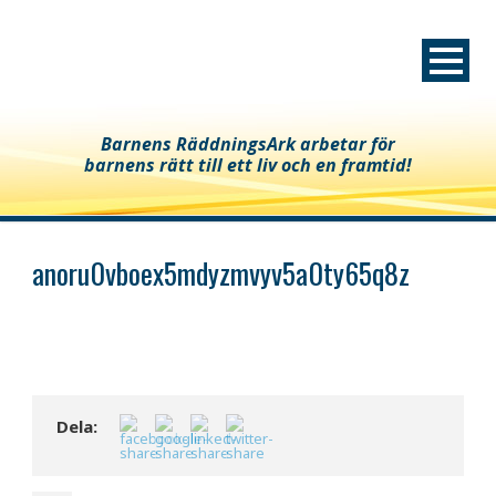
Barnens RäddningsArk arbetar för
barnens rätt till ett liv och en framtid!
anoru0vboex5mdyzmvyv5a0ty65q8z
Dela: