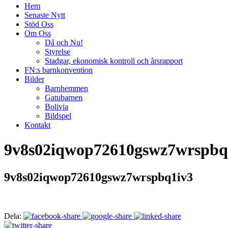
Hem
Senaste Nytt
Stöd Oss
Om Oss
Då och Nu!
Styrelse
Stadgar, ekonomisk kontroll och årsrapport
FN:s barnkonvention
Bilder
Barnhemmen
Gatubarnen
Bolivia
Bildspel
Kontakt
9v8s02iqwop72610gswz7wrspbq
9v8s02iqwop72610gswz7wrspbq1iv3
Dela: