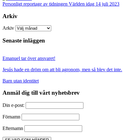
Personligt reportage av tidningen Världen idag 14 juli 2023
Arkiv
Arkiv
Senaste inläggen
Emanuel tar över ansvaret!
Jesús hade en dröm om att bli agronom, men så blev det inte.
Barn utan identitet
Anmäl dig till vårt nyhetsbrev
Din e-post:
Förnamn
Efternamn