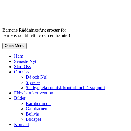
Barnens RäddningsArk arbetar för
barnens rätt till ett liv och en framtid!
Open Menu
Hem
Senaste Nytt
Stöd Oss
Om Oss
Då och Nu!
Styrelse
Stadgar, ekonomisk kontroll och årsrapport
FN:s barnkonvention
Bilder
Barnhemmen
Gatubarnen
Bolivia
Bildspel
Kontakt