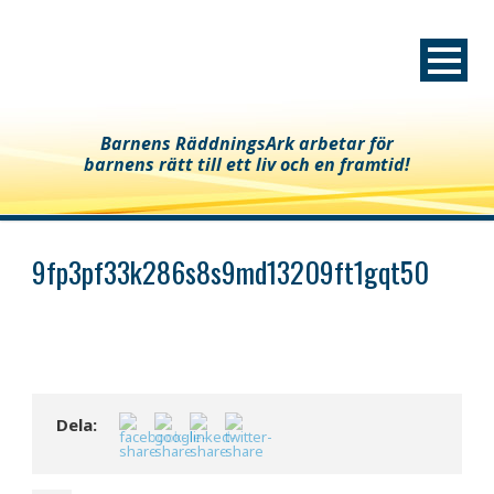
Barnens RäddningsArk arbetar för
barnens rätt till ett liv och en framtid!
9fp3pf33k286s8s9md13209ft1gqt50
Dela: