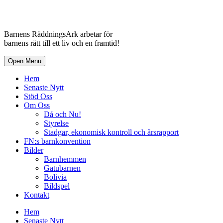
Barnens RäddningsArk arbetar för
barnens rätt till ett liv och en framtid!
Open Menu
Hem
Senaste Nytt
Stöd Oss
Om Oss
Då och Nu!
Styrelse
Stadgar, ekonomisk kontroll och årsrapport
FN:s barnkonvention
Bilder
Barnhemmen
Gatubarnen
Bolivia
Bildspel
Kontakt
Hem
Senaste Nytt