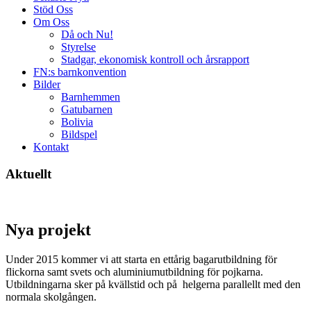
Stöd Oss
Om Oss
Då och Nu!
Styrelse
Stadgar, ekonomisk kontroll och årsrapport
FN:s barnkonvention
Bilder
Barnhemmen
Gatubarnen
Bolivia
Bildspel
Kontakt
Aktuellt
Nya projekt
Under 2015 kommer vi att starta en ettårig bagarutbildning för
flickorna samt svets och aluminiumutbildning för pojkarna.
Utbildningarna sker på kvällstid och på helgerna parallellt med den
normala skolgången.