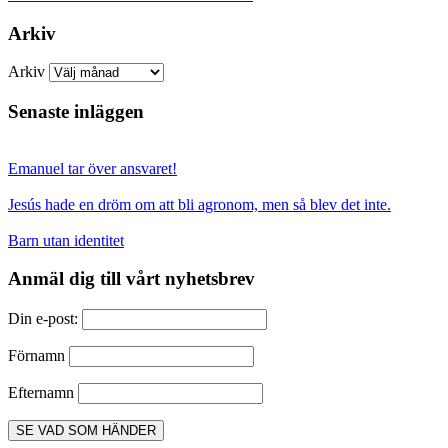
Arkiv
Arkiv
Senaste inläggen
Emanuel tar över ansvaret!
Jesús hade en dröm om att bli agronom, men så blev det inte.
Barn utan identitet
Anmäl dig till vårt nyhetsbrev
Din e-post:
Förnamn
Efternamn