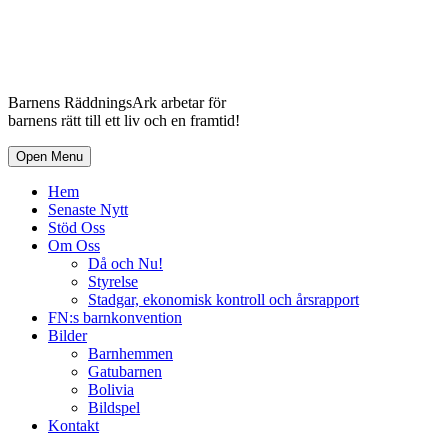
Barnens RäddningsArk arbetar för
barnens rätt till ett liv och en framtid!
Open Menu
Hem
Senaste Nytt
Stöd Oss
Om Oss
Då och Nu!
Styrelse
Stadgar, ekonomisk kontroll och årsrapport
FN:s barnkonvention
Bilder
Barnhemmen
Gatubarnen
Bolivia
Bildspel
Kontakt