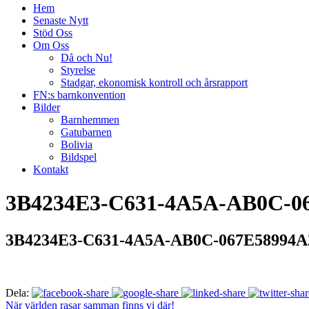
Hem
Senaste Nytt
Stöd Oss
Om Oss
Då och Nu!
Styrelse
Stadgar, ekonomisk kontroll och årsrapport
FN:s barnkonvention
Bilder
Barnhemmen
Gatubarnen
Bolivia
Bildspel
Kontakt
3B4234E3-C631-4A5A-AB0C-06
3B4234E3-C631-4A5A-AB0C-067E58994A
Dela:
När världen rasar samman finns vi där!