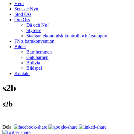
Hem
Senaste Nytt
Stöd Oss
Om Oss
Då och Nu!
Styrelse
Stadgar, ekonomisk kontroll och årsrapport
FN:s barnkonvention
Bilder
Barnhemmen
Gatubarnen
Bolivia
Bildspel
Kontakt
s2b
s2b
Dela: