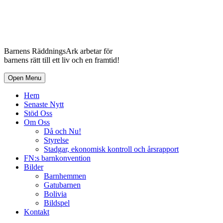
Barnens RäddningsArk arbetar för
barnens rätt till ett liv och en framtid!
Open Menu
Hem
Senaste Nytt
Stöd Oss
Om Oss
Då och Nu!
Styrelse
Stadgar, ekonomisk kontroll och årsrapport
FN:s barnkonvention
Bilder
Barnhemmen
Gatubarnen
Bolivia
Bildspel
Kontakt