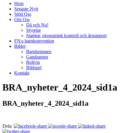
Hem
Senaste Nytt
Stöd Oss
Om Oss
Då och Nu!
Styrelse
Stadgar, ekonomisk kontroll och årsrapport
FN:s barnkonvention
Bilder
Barnhemmen
Gatubarnen
Bolivia
Bildspel
Kontakt
BRA_nyheter_4_2024_sid1a
BRA_nyheter_4_2024_sid1a
Dela: