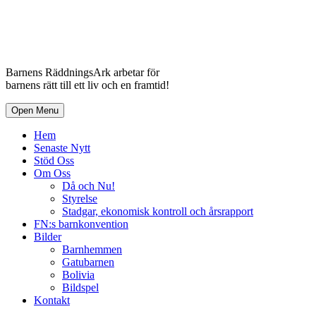
Barnens RäddningsArk arbetar för
barnens rätt till ett liv och en framtid!
Open Menu
Hem
Senaste Nytt
Stöd Oss
Om Oss
Då och Nu!
Styrelse
Stadgar, ekonomisk kontroll och årsrapport
FN:s barnkonvention
Bilder
Barnhemmen
Gatubarnen
Bolivia
Bildspel
Kontakt