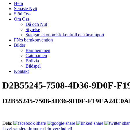
Hem
Senaste Nytt
Stöd Oss
Om Oss
Då och Nu!
Styrelse
Stadgar, ekonomisk kontroll och årsrapport
FN:s barnkonvention
Bilder
Barnhemmen
Gatubarnen
Bolivia
Bildspel
Kontakt
D2B55245-7508-4D36-9D0F-F
D2B55245-7508-4D36-9D0F-F19EA24C0A
Dela:
Livet vänder, drömmar blir verklighet!