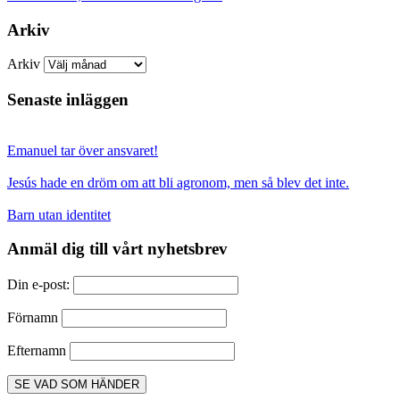
Arkiv
Arkiv
Senaste inläggen
Emanuel tar över ansvaret!
Jesús hade en dröm om att bli agronom, men så blev det inte.
Barn utan identitet
Anmäl dig till vårt nyhetsbrev
Din e-post:
Förnamn
Efternamn