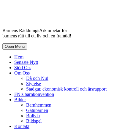
Barnens RäddningsArk arbetar för
barnens rätt till ett liv och en framtid!
Open Menu
Hem
Senaste Nytt
Stöd Oss
Om Oss
Då och Nu!
Styrelse
Stadgar, ekonomisk kontroll och årsrapport
FN:s barnkonvention
Bilder
Barnhemmen
Gatubarnen
Bolivia
Bildspel
Kontakt