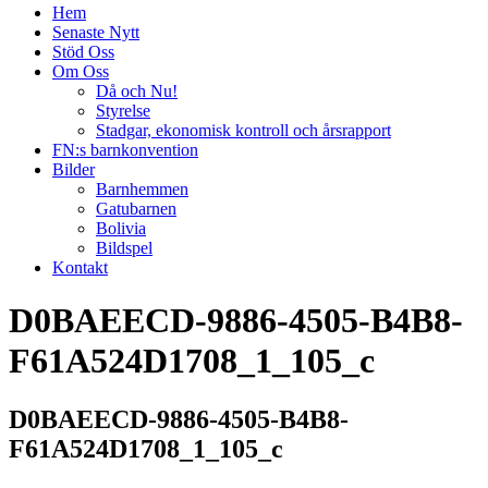
Hem
Senaste Nytt
Stöd Oss
Om Oss
Då och Nu!
Styrelse
Stadgar, ekonomisk kontroll och årsrapport
FN:s barnkonvention
Bilder
Barnhemmen
Gatubarnen
Bolivia
Bildspel
Kontakt
D0BAEECD-9886-4505-B4B8-
F61A524D1708_1_105_c
D0BAEECD-9886-4505-B4B8-
F61A524D1708_1_105_c