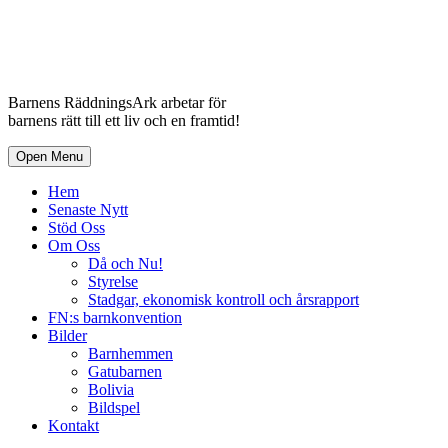
Barnens RäddningsArk arbetar för
barnens rätt till ett liv och en framtid!
Open Menu
Hem
Senaste Nytt
Stöd Oss
Om Oss
Då och Nu!
Styrelse
Stadgar, ekonomisk kontroll och årsrapport
FN:s barnkonvention
Bilder
Barnhemmen
Gatubarnen
Bolivia
Bildspel
Kontakt