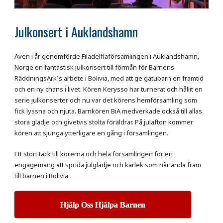
Julkonsert i Auklandshamn
Även i år genomförde Filadelfiaförsamlingen i Auklandshamn,
Norge en fantastisk julkonsert till förmån för Barnens
RäddningsArk´s arbete i Bolivia, med att ge gatubarn en framtid
och en ny chans i livet. Kören Kerysso har turnerat och hållit en
serie julkonserter och nu var det körens hemförsamling som
fick lyssna och njuta. Barnkören BiA medverkade också till allas
stora glädje och givetvis stolta föräldrar. På julafton kommer
kören att sjunga ytterligare en gång i församlingen.
Ett stort tack till körerna och hela församlingen för ert
engagemang att sprida julglädje och kärlek som når ända fram
till barnen i Bolivia.
Hjälp Oss Hjälpa Barnen