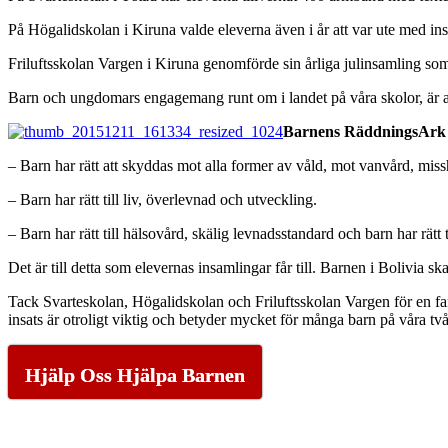
På Högalidskolan i Kiruna valde eleverna även i år att var ute med insa
Friluftsskolan Vargen i Kiruna genomförde sin årliga julinsamling som 
Barn och ungdomars engagemang runt om i landet på våra skolor, är av a
Barnens RäddningsArk ar
– Barn har rätt att skyddas mot alla former av våld, mot vanvård, mis
– Barn har rätt till liv, överlevnad och utveckling.
– Barn har rätt till hälsovård, skälig levnadsstandard och barn har rätt t
Det är till detta som elevernas insamlingar får till. Barnen i Bolivia sk
Tack Svarteskolan, Högalidskolan och Friluftsskolan Vargen för en fant
insats är otroligt viktig och betyder mycket för många barn på våra tv
Hjälp Oss Hjälpa Barnen