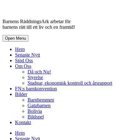
Barnens RäddningsArk arbetar för
barnens rätt till ett liv och en framtid!
Open Menu
Hem
Senaste Nytt
Stöd Oss
Om Oss
Då och Nu!
Styrelse
Stadgar, ekonomisk kontroll och årsrapport
FN:s barnkonvention
Bilder
Barnhemmen
Gatubarnen
Bolivia
Bildspel
Kontakt
Hem
Senaste Nytt