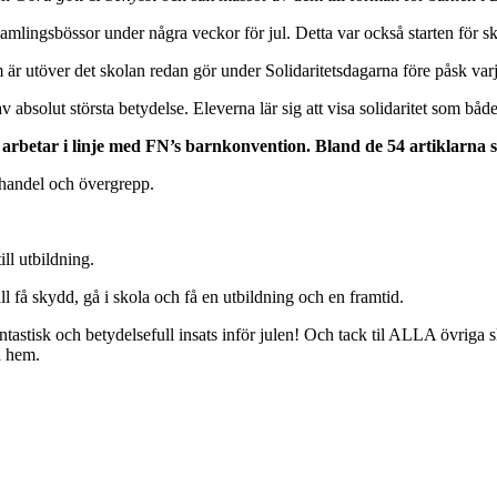
mlingsbössor under några veckor för jul. Detta var också starten för skol
är utöver det skolan redan gör under Solidaritetsdagarna före påsk varj
bsolut största betydelse. Eleverna lär sig att visa solidaritet som både
betar i linje med FN’s barnkonvention. Bland de 54 artiklarna s
shandel och övergrepp.
ill utbildning.
all få skydd, gå i skola och få en utbildning och en framtid.
astisk och betydelsefull insats inför julen! Och tack til ALLA övriga s
å hem.