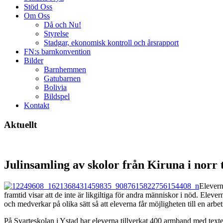
Stöd Oss
Om Oss
Då och Nu!
Styrelse
Stadgar, ekonomisk kontroll och årsrapport
FN:s barnkonvention
Bilder
Barnhemmen
Gatubarnen
Bolivia
Bildspel
Kontakt
Aktuellt
Julinsamling av skolor från Kiruna i norr t
Elevern
framtid visar att de inte är likgiltiga för andra människor i nöd. Elev
och medverkar på olika sätt så att eleverna får möjligheten till en arbet
På Svarteskolan i Ystad har eleverna tillverkat 400 armband med tex