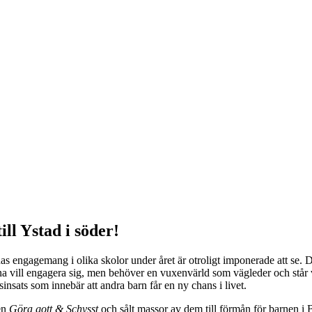
ill Ystad i söder!
as engagemang i olika skolor under året är otroligt imponerade att se. De
erna vill engagera sig, men behöver en vuxenvärld som vägleder och står v
sinsats som innebär att andra barn får en ny chans i livet.
ten
Göra gott & Schysst
och sålt massor av dem till förmån för barnen i 