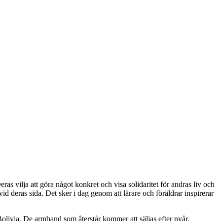
ras vilja att göra något konkret och visa solidaritet för andras liv och
id deras sida. Det sker i dag genom att lärare och föräldrar inspirerar
Bolivia. De armband som återstår kommer att säljas efter nyår.