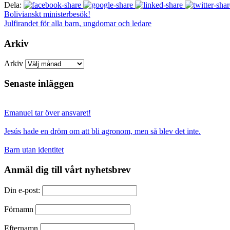
Dela:
Bolivianskt ministerbesök!
Julfirandet för alla barn, ungdomar och ledare
Arkiv
Arkiv
Senaste inläggen
Emanuel tar över ansvaret!
Jesús hade en dröm om att bli agronom, men så blev det inte.
Barn utan identitet
Anmäl dig till vårt nyhetsbrev
Din e-post:
Förnamn
Efternamn