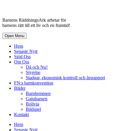
Barnens RäddningsArk arbetar för
barnens rätt till ett liv och en framtid!
Open Menu
Hem
Senaste Nytt
Stöd Oss
Om Oss
Då och Nu!
Styrelse
Stadgar, ekonomisk kontroll och årsrapport
FN:s barnkonvention
Bilder
Barnhemmen
Gatubarnen
Bolivia
Bildspel
Kontakt
Hem
Senaste Nytt