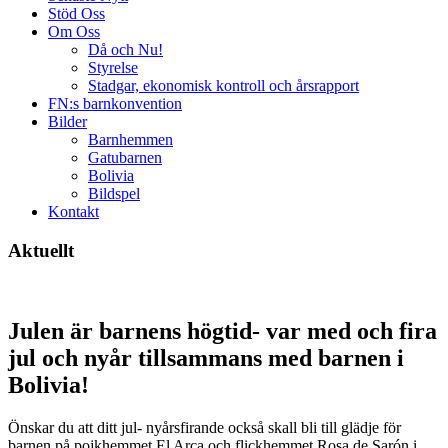
Stöd Oss
Om Oss
Då och Nu!
Styrelse
Stadgar, ekonomisk kontroll och årsrapport
FN:s barnkonvention
Bilder
Barnhemmen
Gatubarnen
Bolivia
Bildspel
Kontakt
Aktuellt
Julen är barnens högtid- var med och fira
jul och nyår tillsammans med barnen i
Bolivia!
Önskar du att ditt jul- nyårsfirande också skall bli till glädje för
barnen på pojkhemmet El Arca och flickhemmet Rosa de Sarón i