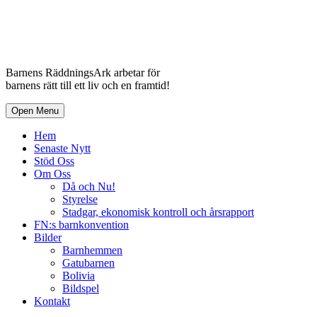
Barnens RäddningsArk arbetar för
barnens rätt till ett liv och en framtid!
Open Menu
Hem
Senaste Nytt
Stöd Oss
Om Oss
Då och Nu!
Styrelse
Stadgar, ekonomisk kontroll och årsrapport
FN:s barnkonvention
Bilder
Barnhemmen
Gatubarnen
Bolivia
Bildspel
Kontakt