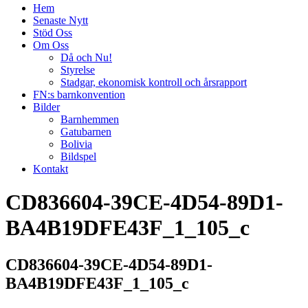
Hem
Senaste Nytt
Stöd Oss
Om Oss
Då och Nu!
Styrelse
Stadgar, ekonomisk kontroll och årsrapport
FN:s barnkonvention
Bilder
Barnhemmen
Gatubarnen
Bolivia
Bildspel
Kontakt
CD836604-39CE-4D54-89D1-
BA4B19DFE43F_1_105_c
CD836604-39CE-4D54-89D1-
BA4B19DFE43F_1_105_c