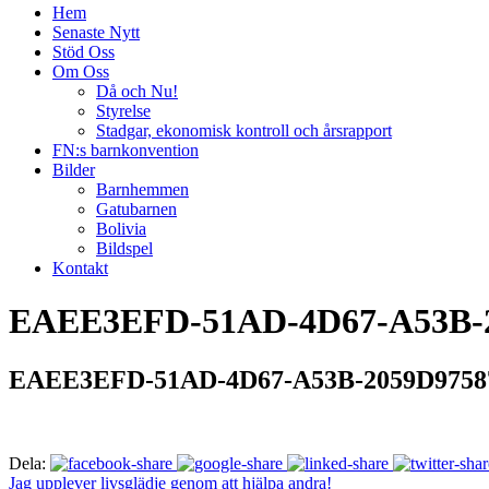
Hem
Senaste Nytt
Stöd Oss
Om Oss
Då och Nu!
Styrelse
Stadgar, ekonomisk kontroll och årsrapport
FN:s barnkonvention
Bilder
Barnhemmen
Gatubarnen
Bolivia
Bildspel
Kontakt
EAEE3EFD-51AD-4D67-A53B-2
EAEE3EFD-51AD-4D67-A53B-2059D9758
Dela:
Jag upplever livsglädje genom att hjälpa andra!