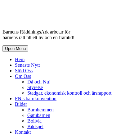
Barnens RäddningsArk arbetar för
barnens rätt till ett liv och en framtid!
Open Menu
Hem
Senaste Nytt
Stöd Oss
Om Oss
Då och Nu!
Styrelse
Stadgar, ekonomisk kontroll och årsrapport
FN:s barnkonvention
Bilder
Barnhemmen
Gatubarnen
Bolivia
Bildspel
Kontakt