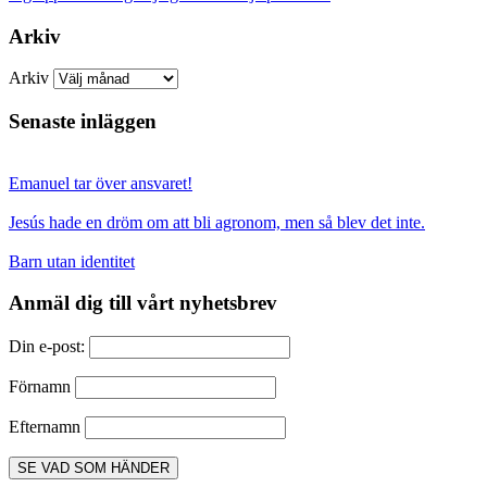
Arkiv
Arkiv
Senaste inläggen
Emanuel tar över ansvaret!
Jesús hade en dröm om att bli agronom, men så blev det inte.
Barn utan identitet
Anmäl dig till vårt nyhetsbrev
Din e-post:
Förnamn
Efternamn