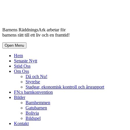
Barnens RäddningsArk arbetar för
barnens rätt till ett liv och en framtid!
Open Menu
Hem
Senaste Nytt
Stöd Oss
Om Oss
Då och Nu!
Styrelse
Stadgar, ekonomisk kontroll och årsrapport
FN:s barnkonvention
Bilder
Barnhemmen
Gatubarnen
Bolivia
Bildspel
Kontakt