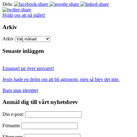
Dela:
Hjälp oss att nå målet!
Arkiv
Arkiv
Senaste inläggen
Emanuel tar över ansvaret!
Jesús hade en dröm om att bli agronom, men så blev det inte.
Barn utan identitet
Anmäl dig till vårt nyhetsbrev
Din e-post:
Förnamn
Efternamn