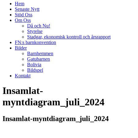
Hem
Senaste Nytt
Stöd Oss
Om Oss
Då och Nu!
Styrelse
Stadgar, ekonomisk kontroll och årsrapport
FN:s barnkonvention
Bilder
Barnhemmen
Gatubarnen
Bolivia
Bildspel
Kontakt
Insamlat-
myntdiagram_juli_2024
Insamlat-myntdiagram_juli_2024