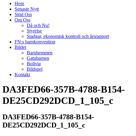
Hem
Senaste Nytt
Stöd Oss
Om Oss
Då och Nu!
Styrelse
Stadgar, ekonomisk kontroll och årsrapport
FN:s barnkonvention
Bilder
Barnhemmen
Gatubarnen
Bolivia
Bildspel
Kontakt
DA3FED66-357B-4788-B154-
DE25CD292DCD_1_105_c
DA3FED66-357B-4788-B154-
DE25CD292DCD_1_105_c