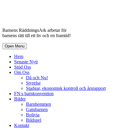
Barnens RäddningsArk arbetar för
barnens rätt till ett liv och en framtid!
Open Menu
Hem
Senaste Nytt
Stöd Oss
Om Oss
Då och Nu!
Styrelse
Stadgar, ekonomisk kontroll och årsrapport
FN:s barnkonvention
Bilder
Barnhemmen
Gatubarnen
Bolivia
Bildspel
Kontakt