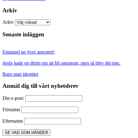
Arkiv
Arkiv
Senaste inläggen
Emanuel tar över ansvaret!
Jesús hade en dröm om att bli agronom, men så blev det inte.
Barn utan identitet
Anmäl dig till vårt nyhetsbrev
Din e-post:
Förnamn
Efternamn