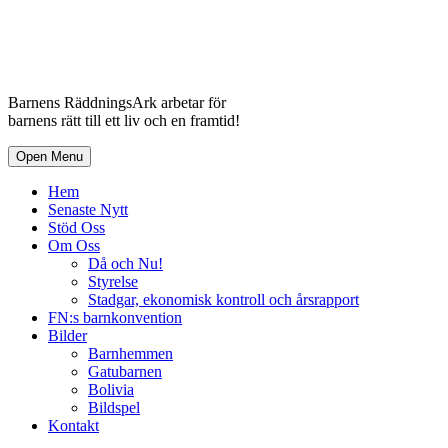
Barnens RäddningsArk arbetar för
barnens rätt till ett liv och en framtid!
Open Menu
Hem
Senaste Nytt
Stöd Oss
Om Oss
Då och Nu!
Styrelse
Stadgar, ekonomisk kontroll och årsrapport
FN:s barnkonvention
Bilder
Barnhemmen
Gatubarnen
Bolivia
Bildspel
Kontakt