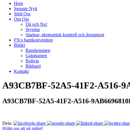
Hem
Senaste Nytt
Stöd Oss
Om Oss
Då och Nu!
Styrelse
Stadgar, ekonomisk kontroll och årsrapport
FN:s barnkonvention
Bilder
Barnhemmen
Gatubarnen
Bolivia
Bildspel
Kontakt
A93CB7BF-52A5-41F2-A516-9
A93CB7BF-52A5-41F2-A516-9AB6696810
Dela:
Hjälp oss att nå målet!