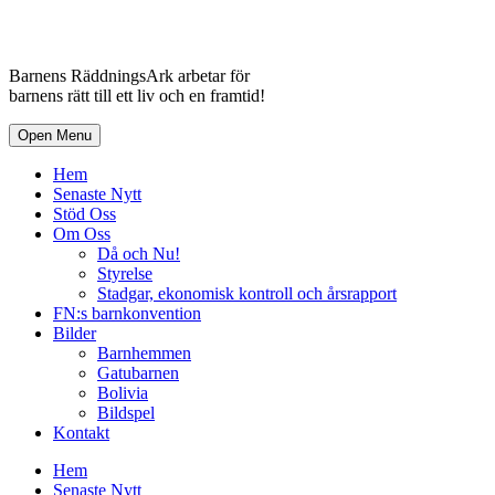
Barnens RäddningsArk arbetar för
barnens rätt till ett liv och en framtid!
Open Menu
Hem
Senaste Nytt
Stöd Oss
Om Oss
Då och Nu!
Styrelse
Stadgar, ekonomisk kontroll och årsrapport
FN:s barnkonvention
Bilder
Barnhemmen
Gatubarnen
Bolivia
Bildspel
Kontakt
Hem
Senaste Nytt