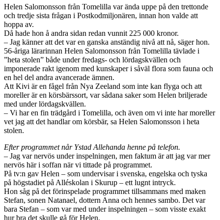
Helen Salomonsson från Tomelilla var ända uppe på den trettonde
och tredje sista frågan i Postkodmiljonären, innan hon valde att
hoppa av.
Då hade hon å andra sidan redan vunnit 225 000 kronor.
– Jag känner att det var en ganska anständig nivå att nå, säger hon.
56-åriga lärarinnan Helen Salomonsson från Tomelilla tävlade i
”heta stolen” både under fredags- och lördagskvällen och
imponerade rakt igenom med kunskaper i såväl flora som fauna och
en hel del andra avancerade ämnen.
Att Kivi är en fågel från Nya Zeeland som inte kan flyga och att
moreller är en körsbärssort, var sådana saker som Helen briljerade
med under lördagskvällen.
– Vi har en fin trädgård i Tomelilla, och även om vi inte har moreller
vet jag att det handlar om körsbär, sa Helen Salomonsson i heta
stolen.
Efter programmet når Ystad Allehanda henne på telefon.
– Jag var nervös under inspelningen, men faktum är att jag var mer
nervös här i soffan när vi tittade på programmet.
På tv:n gav Helen – som undervisar i svenska, engelska och tyska
på högstadiet på Alléskolan i Skurup – ett lugnt intryck.
Hon såg på det förinspelade programmet tillsammans med maken
Stefan, sonen Natanael, dottern Anna och hennes sambo. Det var
bara Stefan – som var med under inspelningen – som visste exakt
hur bra det skulle gå för Helen.