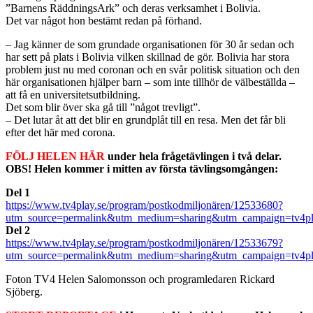
”Barnens RäddningsArk” och deras verksamhet i Bolivia.
Det var något hon bestämt redan på förhand.
– Jag känner de som grundade organisationen för 30 år sedan och
har sett på plats i Bolivia vilken skillnad de gör. Bolivia har stora
problem just nu med coronan och en svår politisk situation och den
här organisationen hjälper barn – som inte tillhör de välbeställda –
att få en universitetsutbildning.
Det som blir över ska gå till ”något trevligt”.
– Det lutar åt att det blir en grundplåt till en resa. Men det får bli
efter det här med corona.
FÖLJ HELEN HÄR
under hela frågetävlingen i två delar.
OBS! Helen kommer i mitten av första tävlingsomgången:
Del 1
https://www.tv4play.se/program/postkodmiljonären/12533680?
utm_source=permalink&utm_medium=sharing&utm_campaign=tv4pl
Del 2
https://www.tv4play.se/program/postkodmiljonären/12533679?
utm_source=permalink&utm_medium=sharing&utm_campaign=tv4pl
Foton TV4 Helen Salomonsson och programledaren Rickard
Sjöberg.