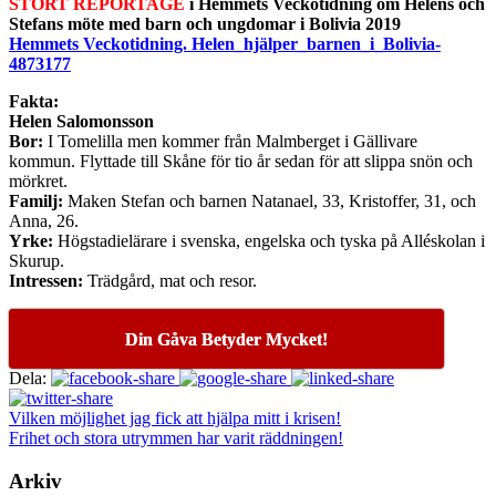
STORT REPORTAGE
i Hemmets
Veckotidning om Helens och
Stefans möte med barn och ungdomar i Bolivia 2019
Hemmets Veckotidning. Helen_hjälper_barnen_i_Bolivia-
4873177
Fakta:
Helen Salomonsson
Bor:
I Tomelilla men kommer från Malmberget i Gällivare
kommun. Flyttade till Skåne för tio år sedan för att slippa snön och
mörkret.
Familj:
Maken Stefan och barnen Natanael, 33, Kristoffer, 31, och
Anna, 26.
Yrke:
Högstadielärare i svenska, engelska och tyska på Alléskolan i
Skurup.
Intressen:
Trädgård, mat och resor.
Din Gåva Betyder Mycket!
Dela:
Vilken möjlighet jag fick att hjälpa mitt i krisen!
Frihet och stora utrymmen har varit räddningen!
Arkiv