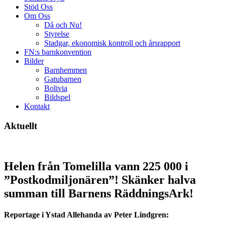
Stöd Oss
Om Oss
Då och Nu!
Styrelse
Stadgar, ekonomisk kontroll och årsrapport
FN:s barnkonvention
Bilder
Barnhemmen
Gatubarnen
Bolivia
Bildspel
Kontakt
Aktuellt
Helen från Tomelilla vann 225 000 i
”Postkodmiljonären”! Skänker halva
summan till Barnens RäddningsArk!
Reportage i Ystad Allehanda av Peter Lindgren: