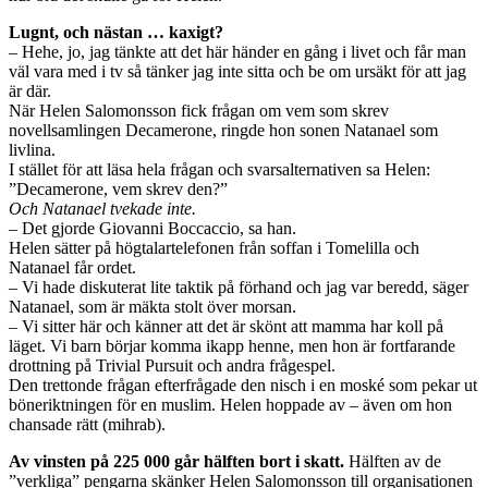
Lugnt, och nästan … kaxigt?
– Hehe, jo, jag tänkte att det här händer en gång i livet och får man
väl vara med i tv så tänker jag inte sitta och be om ursäkt för att jag
är där.
När Helen Salomonsson fick frågan om vem som skrev
novellsamlingen Decamerone, ringde hon sonen Natanael som
livlina.
I stället för att läsa hela frågan och svarsalternativen sa Helen:
”Decamerone, vem skrev den?”
Och Natanael tvekade inte.
– Det gjorde Giovanni Boccaccio, sa han.
Helen sätter på högtalartelefonen från soffan i Tomelilla och
Natanael får ordet.
– Vi hade diskuterat lite taktik på förhand och jag var beredd, säger
Natanael, som är mäkta stolt över morsan.
– Vi sitter här och känner att det är skönt att mamma har koll på
läget. Vi barn börjar komma ikapp henne, men hon är fortfarande
drottning på Trivial Pursuit och andra frågespel.
Den trettonde frågan efterfrågade den nisch i en moské som pekar ut
böneriktningen för en muslim. Helen hoppade av – även om hon
chansade rätt (mihrab).
Av vinsten på 225 000 går hälften bort i skatt.
Hälften av de
”verkliga” pengarna skänker Helen Salomonsson till organisationen