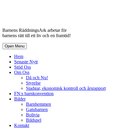
Barnens RäddningsArk arbetar för
barnens rätt till ett liv och en framtid!
Open Menu
Hem
Senaste Nytt
Stöd Oss
Om Oss
Då och Nu!
Styrelse
Stadgar, ekonomisk kontroll och årsrapport
FN:s barnkonvention
Bilder
Barnhemmen
Gatubarnen
Bolivia
Bildspel
Kontakt