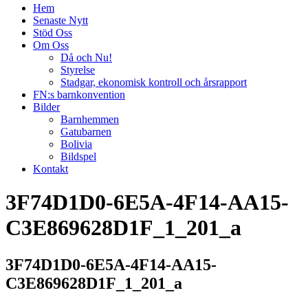
Hem
Senaste Nytt
Stöd Oss
Om Oss
Då och Nu!
Styrelse
Stadgar, ekonomisk kontroll och årsrapport
FN:s barnkonvention
Bilder
Barnhemmen
Gatubarnen
Bolivia
Bildspel
Kontakt
3F74D1D0-6E5A-4F14-AA15-
C3E869628D1F_1_201_a
3F74D1D0-6E5A-4F14-AA15-
C3E869628D1F_1_201_a