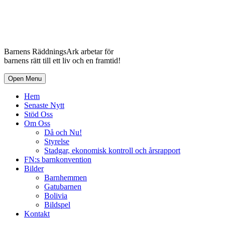
Barnens RäddningsArk arbetar för
barnens rätt till ett liv och en framtid!
Open Menu
Hem
Senaste Nytt
Stöd Oss
Om Oss
Då och Nu!
Styrelse
Stadgar, ekonomisk kontroll och årsrapport
FN:s barnkonvention
Bilder
Barnhemmen
Gatubarnen
Bolivia
Bildspel
Kontakt