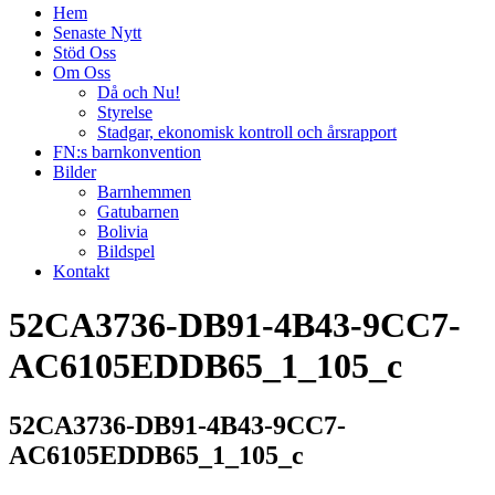
Hem
Senaste Nytt
Stöd Oss
Om Oss
Då och Nu!
Styrelse
Stadgar, ekonomisk kontroll och årsrapport
FN:s barnkonvention
Bilder
Barnhemmen
Gatubarnen
Bolivia
Bildspel
Kontakt
52CA3736-DB91-4B43-9CC7-
AC6105EDDB65_1_105_c
52CA3736-DB91-4B43-9CC7-
AC6105EDDB65_1_105_c