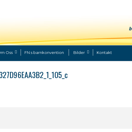
b
m Oss
FN:s barnkonvention
Bilder
Kontakt
327D96EAA3B2_1_105_c