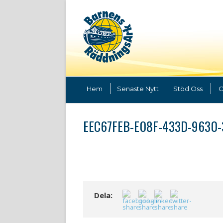
Hem
Senaste Nytt
Stöd Oss
O
EEC67FEB-E08F-433D-9630-
Dela: