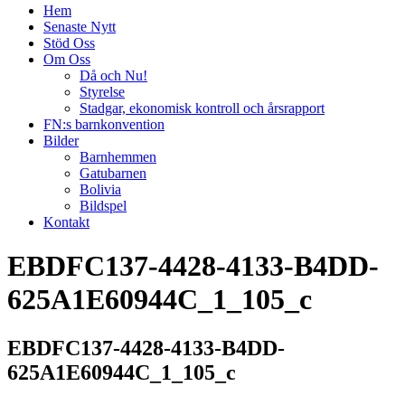
Hem
Senaste Nytt
Stöd Oss
Om Oss
Då och Nu!
Styrelse
Stadgar, ekonomisk kontroll och årsrapport
FN:s barnkonvention
Bilder
Barnhemmen
Gatubarnen
Bolivia
Bildspel
Kontakt
EBDFC137-4428-4133-B4DD-
625A1E60944C_1_105_c
EBDFC137-4428-4133-B4DD-
625A1E60944C_1_105_c