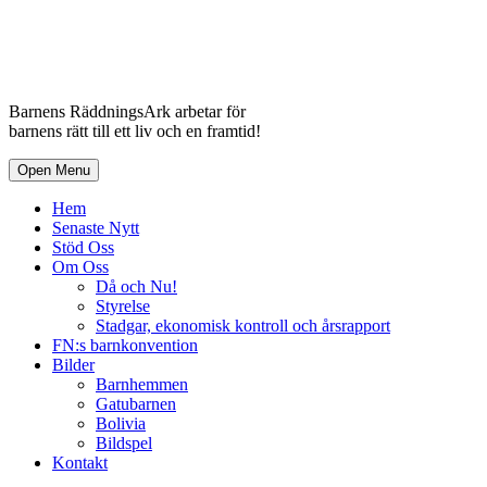
Barnens RäddningsArk arbetar för
barnens rätt till ett liv och en framtid!
Open Menu
Hem
Senaste Nytt
Stöd Oss
Om Oss
Då och Nu!
Styrelse
Stadgar, ekonomisk kontroll och årsrapport
FN:s barnkonvention
Bilder
Barnhemmen
Gatubarnen
Bolivia
Bildspel
Kontakt