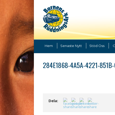
Hem
Senaste Nytt
Stöd Oss
O
284E1868-4A5A-4221-851B
Dela: