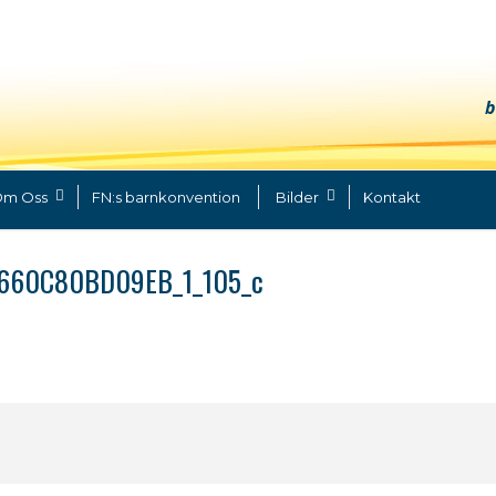
b
m Oss
FN:s barnkonvention
Bilder
Kontakt
-660C80BD09EB_1_105_c