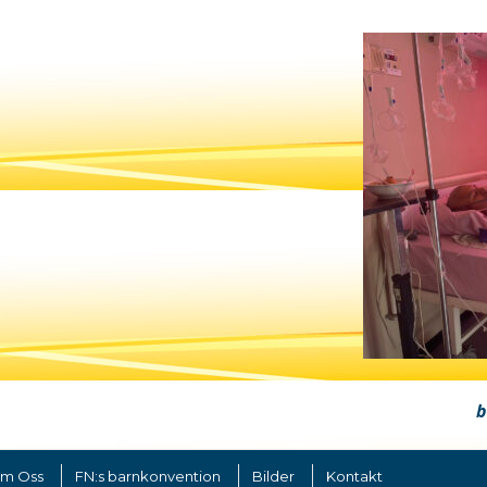
b
m Oss
FN:s barnkonvention
Bilder
Kontakt