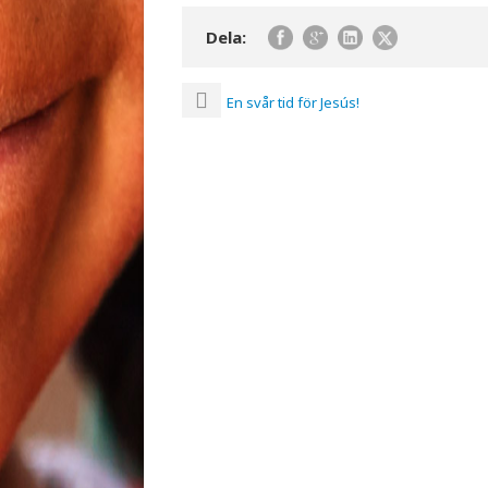
Dela:
En svår tid för Jesús!