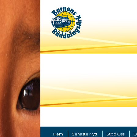
Hem
Senaste Nytt
Stöd Oss
O