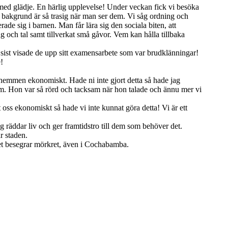
ed glädje. En härlig upplevelse! Under veckan fick vi besöka
s bakgrund är så trasig när man ser dem. Vi såg ordning och
e sig i barnen. Man får lära sig den sociala biten, att
ch tal samt tillverkat små gåvor. Vem kan hålla tillbaka
sist visade de upp sitt examensarbete som var brudklänningar!
!
der hemmen ekonomiskt. Hade ni inte gjort detta så hade jag
nom. Hon var så rörd och tacksam när hon talade och ännu mer vi
 oss ekonomiskt så hade vi inte kunnat göra detta! Vi är ett
g räddar liv och ger framtidstro till dem som behöver det.
r staden.
uset besegrar mörkret, även i Cochabamba.