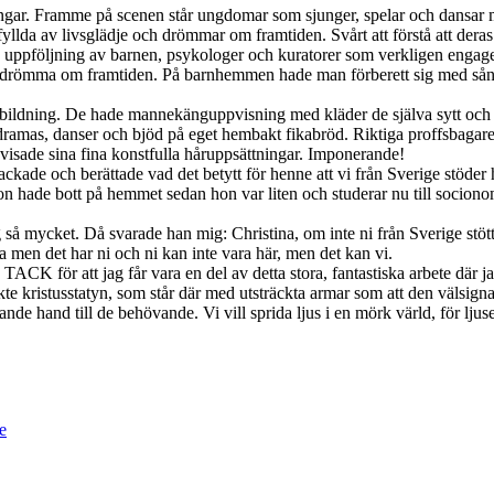
gar. Framme på scenen står ungdomar som sjunger, spelar och dansar m
yllda av livsglädje och drömmar om framtiden. Svårt att förstå att dera
ppföljning av barnen, psykologer och kuratorer som verkligen engagerad
 drömma om framtiden. På barnhemmen hade man förberett sig med sång o
tbildning. De hade mannekänguppvisning med kläder de själva sytt och 
dramas, danser och bjöd på eget hembakt fikabröd. Riktiga proffsbagare
visade sina fina konstfulla håruppsättningar. Imponerande!
hon tackade och berättade vad det betytt för henne att vi från Sverige stö
 Hon hade bott på hemmet sedan hon var liten och studerar nu till socio
 så mycket. Då svarade han mig: Christina, om inte ni från Sverige stött
n det har ni och ni kan inte vara här, men det kan vi.
K för att jag får vara en del av detta stora, fantastiska arbete där ja
te kristusstatyn, som står där med utsträckta armar som att den välsigna
pande hand till de behövande. Vi vill sprida ljus i en mörk värld, för lj