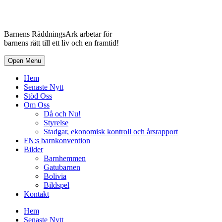
Barnens RäddningsArk arbetar för
barnens rätt till ett liv och en framtid!
Open Menu
Hem
Senaste Nytt
Stöd Oss
Om Oss
Då och Nu!
Styrelse
Stadgar, ekonomisk kontroll och årsrapport
FN:s barnkonvention
Bilder
Barnhemmen
Gatubarnen
Bolivia
Bildspel
Kontakt
Hem
Senaste Nytt