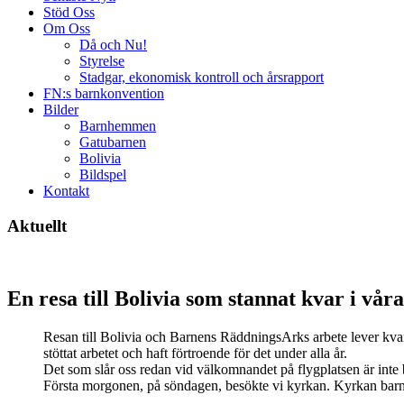
Stöd Oss
Om Oss
Då och Nu!
Styrelse
Stadgar, ekonomisk kontroll och årsrapport
FN:s barnkonvention
Bilder
Barnhemmen
Gatubarnen
Bolivia
Bildspel
Kontakt
Aktuellt
En resa till Bolivia som stannat kvar i vår
Resan till Bolivia och Barnens RäddningsArks arbete lever kvar i
stöttat arbetet och haft förtroende för det under alla år.
Det som slår oss redan vid välkomnandet på flygplatsen är inte 
Första morgonen, på söndagen, besökte vi kyrkan. Kyrkan barnen