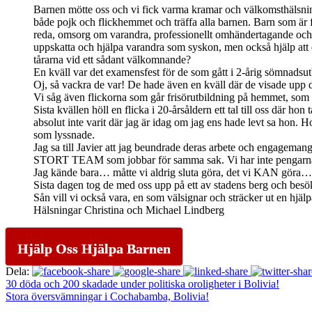
Barnen mötte oss och vi fick varma kramar och välkomsthälsnin
både pojk och flickhemmet och träffa alla barnen. Barn som är f
reda, omsorg om varandra, professionellt omhändertagande och u
uppskatta och hjälpa varandra som syskon, men också hjälp att
tårarna vid ett sådant välkomnande?
En kväll var det examensfest för de som gått i 2-årig sömnadsu
Oj, så vackra de var! De hade även en kväll där de visade upp 
Vi såg även flickorna som går frisörutbildning på hemmet, som 
Sista kvällen höll en flicka i 20-årsåldern ett tal till oss där 
absolut inte varit där jag är idag om jag ens hade levt sa hon.
som lyssnade.
Jag sa till Javier att jag beundrade deras arbete och engagemang
STORT TEAM som jobbar för samma sak. Vi har inte pengarna me
Jag kände bara… måtte vi aldrig sluta göra, det vi KAN göra… TAC
Sista dagen tog de med oss upp på ett av stadens berg och besök
Sån vill vi också vara, en som välsignar och sträcker ut en hjäl
Hälsningar Christina och Michael Lindberg
Hjälp Oss Hjälpa Barnen
Dela:
30 döda och 200 skadade under politiska oroligheter i Bolivia!
Stora översvämningar i Cochabamba, Bolivia!