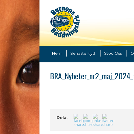
Hem
Senaste Nytt
Stöd Oss
O
BRA_Nyheter_nr2_maj_2024_fö
Dela: