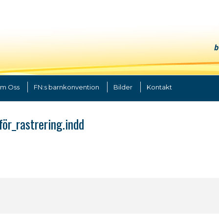
b
m Oss
FN:s barnkonvention
Bilder
Kontakt
r_rastrering.indd