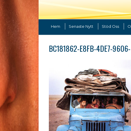
Hem
Senaste Nytt
Stöd Oss
O
BC181862-E8FB-4DE7-9606