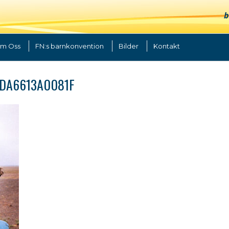
b
m Oss
FN:s barnkonvention
Bilder
Kontakt
-DA6613A0081F