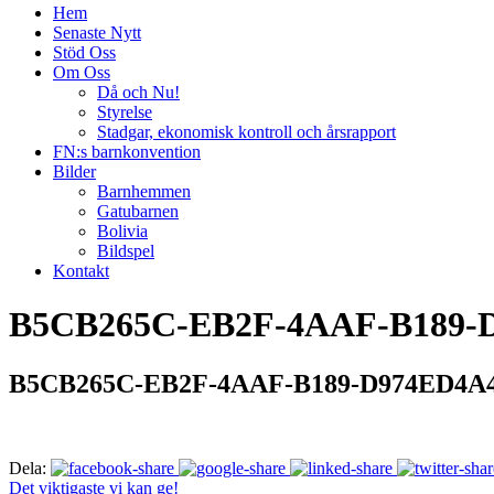
Hem
Senaste Nytt
Stöd Oss
Om Oss
Då och Nu!
Styrelse
Stadgar, ekonomisk kontroll och årsrapport
FN:s barnkonvention
Bilder
Barnhemmen
Gatubarnen
Bolivia
Bildspel
Kontakt
B5CB265C-EB2F-4AAF-B189-D
B5CB265C-EB2F-4AAF-B189-D974ED4A4
Dela:
Det viktigaste vi kan ge!