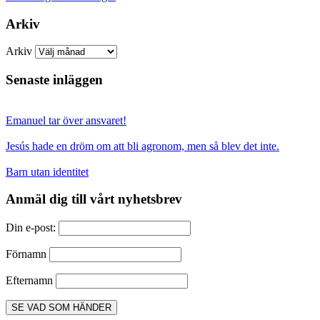
Arkiv
Arkiv
Senaste inläggen
Emanuel tar över ansvaret!
Jesús hade en dröm om att bli agronom, men så blev det inte.
Barn utan identitet
Anmäl dig till vårt nyhetsbrev
Din e-post:
Förnamn
Efternamn