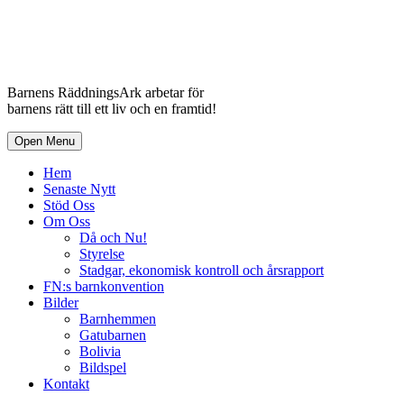
Barnens RäddningsArk arbetar för
barnens rätt till ett liv och en framtid!
Open Menu
Hem
Senaste Nytt
Stöd Oss
Om Oss
Då och Nu!
Styrelse
Stadgar, ekonomisk kontroll och årsrapport
FN:s barnkonvention
Bilder
Barnhemmen
Gatubarnen
Bolivia
Bildspel
Kontakt