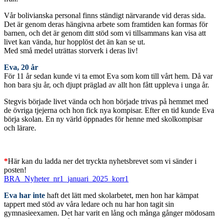
Vår bolivianska personal finns ständigt närvarande vid deras sida.
Det är genom deras hängivna arbete som framtiden kan formas för
barnen, och det är genom ditt stöd som vi tillsammans kan visa att
livet kan vända, hur hopplöst det än kan se ut.
Med små medel uträttas storverk i deras liv!
Eva, 20 år
För 11 år sedan kunde vi ta emot Eva som kom till vårt hem. Då var
hon bara sju år, och djupt präglad av allt hon fått uppleva i unga år.
Stegvis började livet vända och hon började trivas på hemmet med
de övriga tjejerna och hon fick nya kompisar. Efter en tid kunde Eva
börja skolan. En ny värld öppnades för henne med skolkompisar
och lärare.
*
Här kan du ladda ner det tryckta nyhetsbrevet som vi sänder i
posten!
BRA_Nyheter_nr1_januari_2025_korr1
Eva har inte
haft det lätt med skolarbetet, men hon har kämpat
tappert med stöd av våra ledare och nu har hon tagit sin
gymnasieexamen. Det har varit en lång och många gånger mödosam