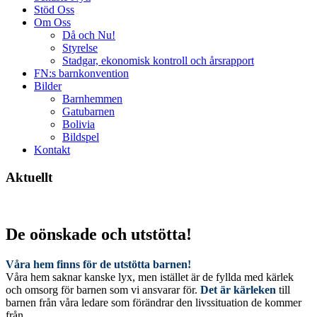
Stöd Oss
Om Oss
Då och Nu!
Styrelse
Stadgar, ekonomisk kontroll och årsrapport
FN:s barnkonvention
Bilder
Barnhemmen
Gatubarnen
Bolivia
Bildspel
Kontakt
Aktuellt
De oönskade och utstötta!
Våra hem finns för de utstötta barnen!
Våra hem saknar kanske lyx, men istället är de fyllda med kärlek
och omsorg för barnen som vi ansvarar för.
Det är kärleken
till
barnen från våra ledare som förändrar den livssituation de kommer
från.