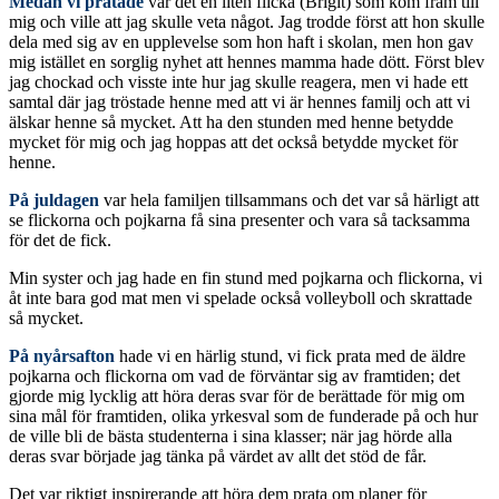
Medan vi pratade
var det en liten flicka (Brigit) som kom fram till
mig och ville att jag skulle veta något. Jag trodde först att hon skulle
dela med sig av en upplevelse som hon haft i skolan, men hon gav
mig istället en sorglig nyhet att hennes mamma hade dött. Först blev
jag chockad och visste inte hur jag skulle reagera, men vi hade ett
samtal där jag tröstade henne med att vi är hennes familj och att vi
älskar henne så mycket. Att ha den stunden med henne betydde
mycket för mig och jag hoppas att det också betydde mycket för
henne.
På juldagen
var hela familjen tillsammans och det var så härligt att
se flickorna och pojkarna få sina presenter och vara så tacksamma
för det de fick.
Min syster och jag hade en fin stund med pojkarna och flickorna, vi
åt inte bara god mat men vi spelade också volleyboll och skrattade
så mycket.
På nyårsafton
hade vi en härlig stund, vi fick prata med de äldre
pojkarna och flickorna om vad de förväntar sig av framtiden; det
gjorde mig lycklig att höra deras svar för de berättade för mig om
sina mål för framtiden, olika yrkesval som de funderade på och hur
de ville bli de bästa studenterna i sina klasser; när jag hörde alla
deras svar började jag tänka på värdet av allt det stöd de får.
Det var riktigt inspirerande att höra dem prata om planer för