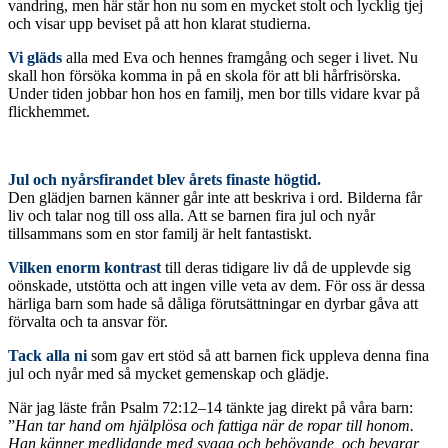
vandring, men här står hon nu som en mycket stolt och lycklig tjej
och visar upp beviset på att hon klarat studierna.
Vi gläds
alla med Eva och hennes framgång och seger i livet. Nu
skall hon försöka komma in på en skola för att bli hårfrisörska.
Under tiden jobbar hon hos en familj, men bor tills vidare kvar på
flickhemmet.
Jul och nyårsfirandet blev årets finaste högtid.
Den glädjen barnen känner går inte att beskriva i ord. Bilderna får
liv och talar nog till oss alla. Att se barnen fira jul och nyår
tillsammans som en stor familj är helt fantastiskt.
Vilken enorm kontrast
till deras tidigare liv då de upplevde sig
oönskade, utstötta och att ingen ville veta av dem. För oss är dessa
härliga barn som hade så dåliga förutsättningar en dyrbar gåva att
förvalta och ta ansvar för.
Tack alla ni
som gav ert stöd så att barnen fick uppleva denna fina
jul och nyår med så mycket gemenskap och glädje.
När jag läste från Psalm 72:12–14 tänkte jag direkt på våra barn:
”
Han tar hand om hjälplösa och fattiga när de ropar till honom.
Han känner medlidande med svaga och behövande, och bevarar