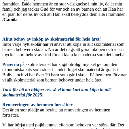
framtiden.
Båda hemmen
är en stor välsignelse i mitt liv, de är min
familj och jag tackar Gud för var och en av barnen och att Han har
en plan för deras liv och att Han skall beskydda dem alla i framtiden.
/
Camila
Akut behov av inköp av skolmaterial för hela året!
Inför varje nytt skolår har vi ansvar att köpa in allt skolmaterial som
barnen behöver i skolan. Nu är det dags att göra inköpen och vi är i
mycket stort behov av stöd för att klara kostnaderna som det innebär.
Priserna
på skolmaterialet har stigit otroligt mycket genom den
ekonomiska kris som råder i landet. Inget skolmaterial är gratis i
Bolivia och vi har över 70 barn som går i skola. På hemmen förvarar
vi allt skolmaterial som barnen behöver under hela året.
Tack för att du hjälper oss så vi inom kort kan köpa in allt
skolmaterial för 2025.
Renoveringen av hemmen fortsätter
Det är en stor glädje att berätta att renoveringen av hemmen
fortsätter.
Vi har börjat med pojkhemmet eftersom behoven var störst där. Det