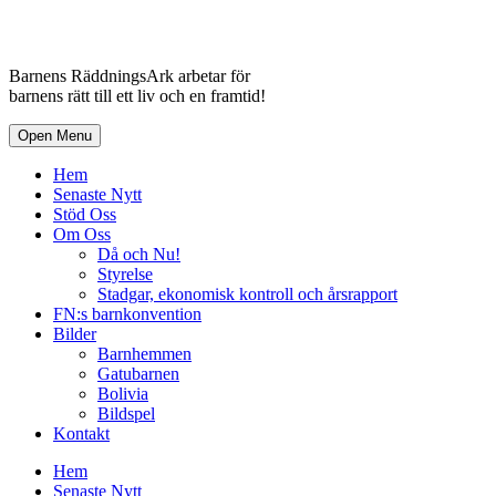
Barnens RäddningsArk arbetar för
barnens rätt till ett liv och en framtid!
Open Menu
Hem
Senaste Nytt
Stöd Oss
Om Oss
Då och Nu!
Styrelse
Stadgar, ekonomisk kontroll och årsrapport
FN:s barnkonvention
Bilder
Barnhemmen
Gatubarnen
Bolivia
Bildspel
Kontakt
Hem
Senaste Nytt