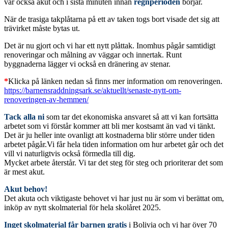
var också akut och i sista minuten innan
regnperioden
börjar.
När de trasiga takplåtarna på ett av taken togs bort visade det sig att
trävirket måste bytas ut.
Det är nu gjort och vi har ett nytt plåttak. Inomhus pågår samtidigt
renoveringar och målning av väggar och innertak. Runt
byggnaderna lägger vi också en dränering av stenar.
*
Klicka på länken nedan så finns mer information om renoveringen.
https://barnensraddningsark.se/aktuellt/senaste-nytt-om-
renoveringen-av-hemmen/
Tack alla ni
som tar det ekonomiska ansvaret så att vi kan fortsätta
arbetet som vi förstår kommer att bli mer kostsamt än vad vi tänkt.
Det är ju heller inte ovanligt att kostnaderna blir större under tiden
arbetet pågår.Vi får hela tiden information om hur arbetet går och det
vill vi naturligtvis också förmedla till dig.
Mycket arbete återstår.
Vi tar det steg för steg och prioriterar det som
är mest akut.
Akut behov!
Det akuta och viktigaste behovet vi har just nu är som vi berättat om,
inköp av nytt skolmaterial för hela skolåret 2025.
Inget skolmaterial får barnen gratis
i Bolivia och vi har över 70