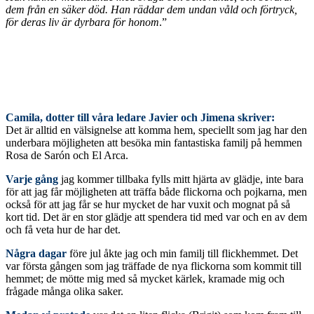
dem från en säker död. Han räddar dem undan våld och förtryck,
för deras liv är dyrbara för honom
.”
Camila, dotter till våra ledare Javier och Jimena skriver:
Det är alltid en välsignelse att komma hem, speciellt som jag har den
underbara möjligheten att besöka min fantastiska familj på hemmen
Rosa de Sarón och El Arca.
Varje gång
jag kommer tillbaka fylls mitt hjärta av glädje, inte bara
för att jag får möjligheten att träffa både flickorna och pojkarna, men
också för att jag får se hur mycket de har vuxit och mognat på så
kort tid. Det är en stor glädje att spendera tid med var och en av dem
och få veta hur de har det.
Några dagar
före jul åkte jag och min familj till flickhemmet. Det
var första gången som jag träffade de nya flickorna som kommit till
hemmet; de mötte mig med så mycket kärlek, kramade mig och
frågade många olika saker.