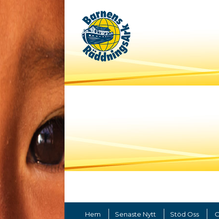
Hem
Senaste Nytt
Stöd Oss
O