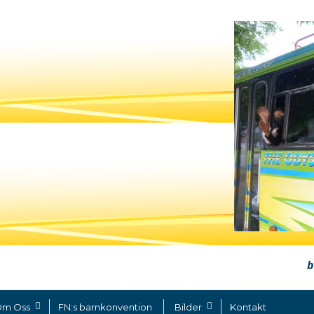
b
m Oss
FN:s barnkonvention
Bilder
Kontakt