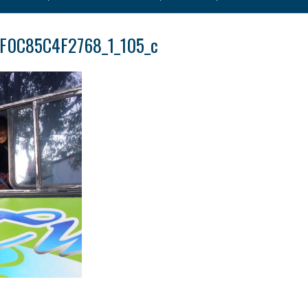
F0C85C4F2768_1_105_c