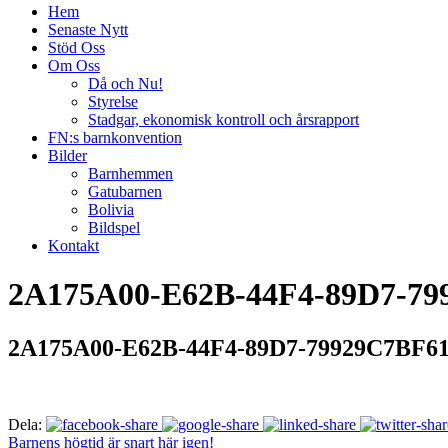
Hem
Senaste Nytt
Stöd Oss
Om Oss
Då och Nu!
Styrelse
Stadgar, ekonomisk kontroll och årsrapport
FN:s barnkonvention
Bilder
Barnhemmen
Gatubarnen
Bolivia
Bildspel
Kontakt
2A175A00-E62B-44F4-89D7-79
2A175A00-E62B-44F4-89D7-79929C7BF61
Dela:
Barnens högtid är snart här igen!