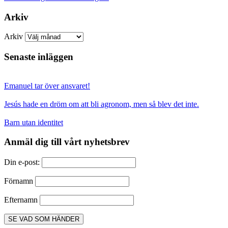
Arkiv
Arkiv
Senaste inläggen
Emanuel tar över ansvaret!
Jesús hade en dröm om att bli agronom, men så blev det inte.
Barn utan identitet
Anmäl dig till vårt nyhetsbrev
Din e-post:
Förnamn
Efternamn