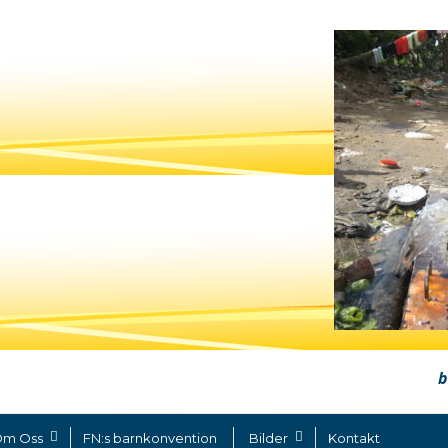
b
m Oss
FN:s barnkonvention
Bilder
Kontakt