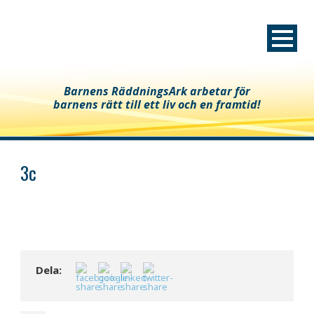
Barnens RäddningsArk arbetar för
barnens rätt till ett liv och en framtid!
3c
Dela: