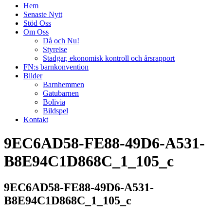
Hem
Senaste Nytt
Stöd Oss
Om Oss
Då och Nu!
Styrelse
Stadgar, ekonomisk kontroll och årsrapport
FN:s barnkonvention
Bilder
Barnhemmen
Gatubarnen
Bolivia
Bildspel
Kontakt
9EC6AD58-FE88-49D6-A531-
B8E94C1D868C_1_105_c
9EC6AD58-FE88-49D6-A531-
B8E94C1D868C_1_105_c