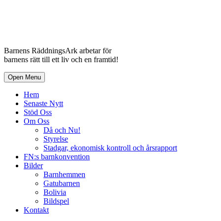
Barnens RäddningsArk arbetar för
barnens rätt till ett liv och en framtid!
Open Menu
Hem
Senaste Nytt
Stöd Oss
Om Oss
Då och Nu!
Styrelse
Stadgar, ekonomisk kontroll och årsrapport
FN:s barnkonvention
Bilder
Barnhemmen
Gatubarnen
Bolivia
Bildspel
Kontakt