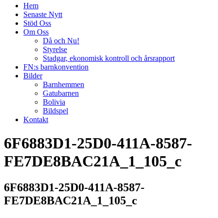
Hem
Senaste Nytt
Stöd Oss
Om Oss
Då och Nu!
Styrelse
Stadgar, ekonomisk kontroll och årsrapport
FN:s barnkonvention
Bilder
Barnhemmen
Gatubarnen
Bolivia
Bildspel
Kontakt
6F6883D1-25D0-411A-8587-
FE7DE8BAC21A_1_105_c
6F6883D1-25D0-411A-8587-
FE7DE8BAC21A_1_105_c