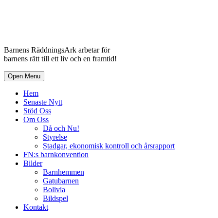
Barnens RäddningsArk arbetar för
barnens rätt till ett liv och en framtid!
Open Menu
Hem
Senaste Nytt
Stöd Oss
Om Oss
Då och Nu!
Styrelse
Stadgar, ekonomisk kontroll och årsrapport
FN:s barnkonvention
Bilder
Barnhemmen
Gatubarnen
Bolivia
Bildspel
Kontakt